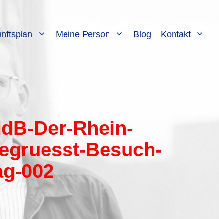
nftsplan
Meine Person
Blog
Kontakt
MdB-Der-Rhein-
begruesst-Besuch-
ag-002