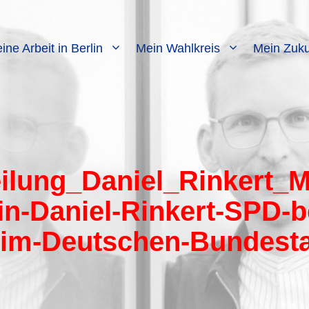
ine Arbeit in Berlin
Mein Wahlkreis
Mein Zuku
ilung_Daniel_Rinkert_
lin-Daniel-Rinkert-SPD-
-im-Deutschen-Bundest