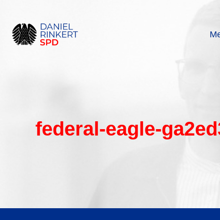
Zum
Inhalt
springen
Me
federal-eagle-ga2e