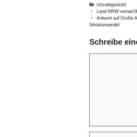
Kategorien
Uncategorized
Land NRW vernachl
Antwort auf Große 
Strukturwandel
Schreibe ei
Kommentar
Name