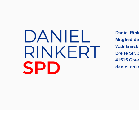
Daniel Rink
Mitglied d
Wahlkreisb
Breite Str. 
41515 Gre
daniel.rin