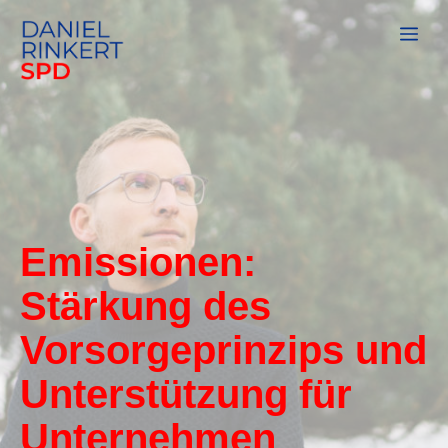
Zum
Me
Inhalt
springen
Emissionen:
Stärkung des
Vorsorgeprinzips und
Unterstützung für
Unternehmen