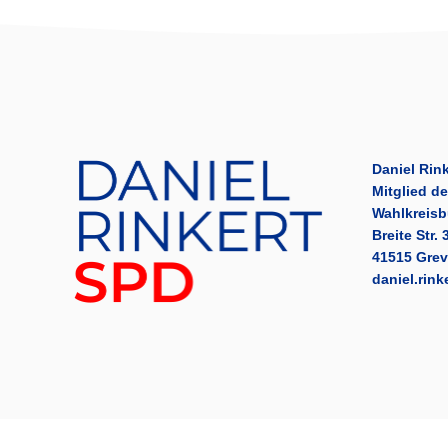
Daniel Rink
Mitglied d
Wahlkreisb
Breite Str. 
41515 Gre
daniel.rin