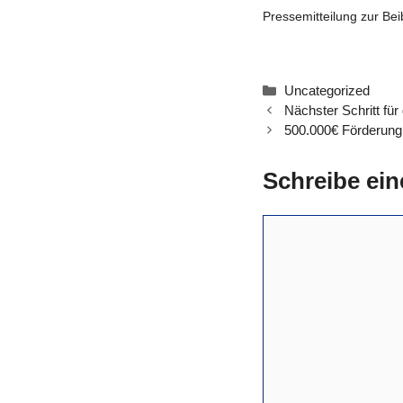
Pressemitteilung zur Be
Kategorien
Uncategorized
Nächster Schritt fü
500.000€ Förderung 
Schreibe ei
Kommentar