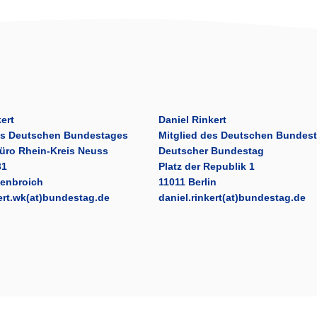
ert
Daniel Rinkert
es Deutschen Bundestages
Mitglied des Deutschen Bundes
üro Rhein-Kreis Neuss
Deutscher Bundestag
31
Platz der Republik 1
venbroich
11011 Berlin
kert.wk(at)bundestag.de
daniel.rinkert(at)bundestag.de