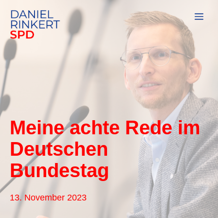
Zum
Me
Inhalt
springen
Meine achte Rede im
Deutschen
Bundestag
13. November 2023