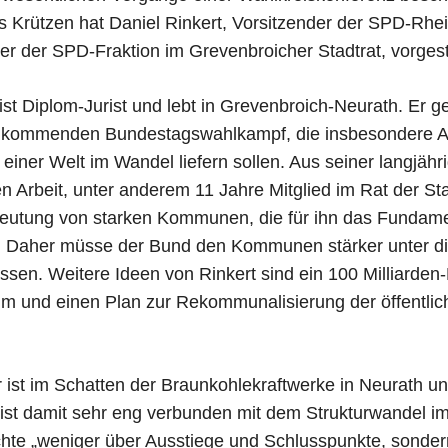
s Krützen hat Daniel Rinkert, Vorsitzender der SPD-Rhe
er der SPD-Fraktion im Grevenbroicher Stadtrat, vorgeste
ist Diplom-Jurist und lebt in Grevenbroich-Neurath. Er ge
 kommenden Bundestagswahlkampf, die insbesondere An
iner Welt im Wandel liefern sollen. Aus seiner langjähr
n Arbeit, unter anderem 11 Jahre Mitglied im Rat der St
eutung von starken Kommunen, die für ihn das Fundame
n. Daher müsse der Bund den Kommunen stärker unter di
assen. Weitere Ideen von Rinkert sind ein 100 Milliarden
mm und einen Plan zur Rekommunalisierung der öffentlic
 ist im Schatten der Braunkohlekraftwerke in Neurath u
st damit sehr eng verbunden mit dem Strukturwandel im
hte „weniger über Ausstiege und Schlusspunkte, sonde