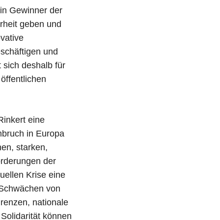
ein Gewinner der
rheit geben und
vative
eschäftigen und
 sich deshalb für
öffentlichen
Rinkert eine
mbruch in Europa
nen, starken,
orderungen der
uellen Krise eine
e Schwächen von
Grenzen, nationale
Solidarität können