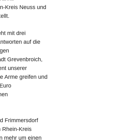
in-Kreis Neuss und
llt.
ht mit drei
tworten auf die
igen
adt Grevenbroich,
nt unserer
e Arme greifen und
-Euro
hen
nd Frimmersdorf
 Rhein-Kreis
rn mehr um einen