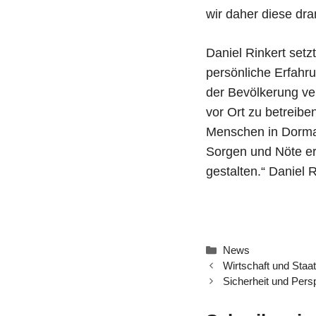
wir daher diese dra
Daniel Rinkert setz
persönliche Erfahr
der Bevölkerung ve
vor Ort zu betreib
Menschen in Dorma
Sorgen und Nöte e
gestalten.“ Daniel 
Kategorien
News
Wirtschaft und Staat
Sicherheit und Pers