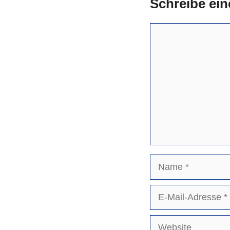
Schreibe ei
Kommentar
Name
E-
Mail-
Adresse
Website