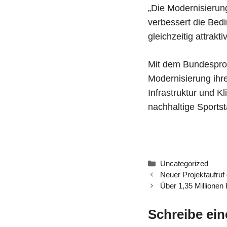
„Die Modernisierung
verbessert die Bed
gleichzeitig attrakt
Mit dem Bundespro
Modernisierung ihr
Infrastruktur und K
nachhaltige Sportst
Kategorien
Uncategorized
Neuer Projektaufruf
Über 1,35 Millionen
Schreibe ei