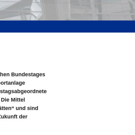
schen Bundestages
portanlage
estagsabgeordnete
Die Mittel
tten“ und sind
Zukunft der