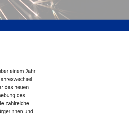
über einem Jahr
 Jahreswechsel
ar des neuen
nhebung des
e zahlreiche
ürgerinnen und