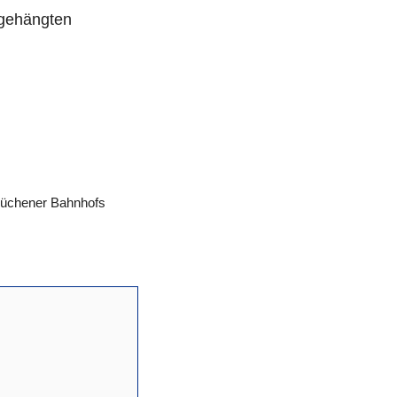
ngehängten
 Jüchener Bahnhofs