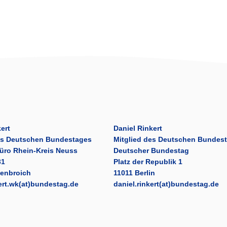
ert
Daniel Rinkert
es Deutschen Bundestages
Mitglied des Deutschen Bundes
üro Rhein-Kreis Neuss
Deutscher Bundestag
31
Platz der Republik 1
venbroich
11011 Berlin
kert.wk(at)bundestag.de
daniel.rinkert(at)bundestag.de