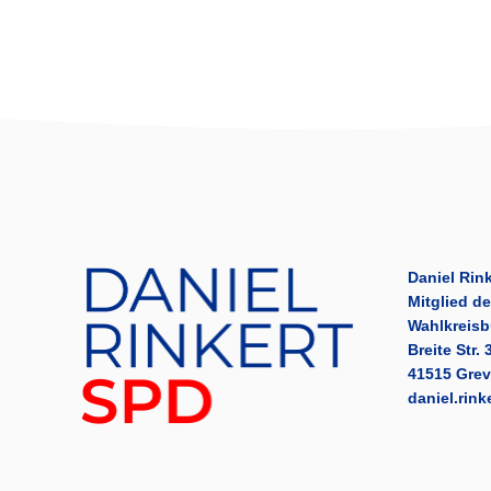
Daniel Rink
Mitglied d
Wahlkreisb
Breite Str. 
41515 Gre
daniel.rin