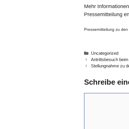
Mehr Informationen
Pressemitteilung e
Pressemitteilung zu de
Kategorien
Uncategorized
Antrittsbesuch bei
Stellungnahme zu de
Schreibe ei
Kommentar