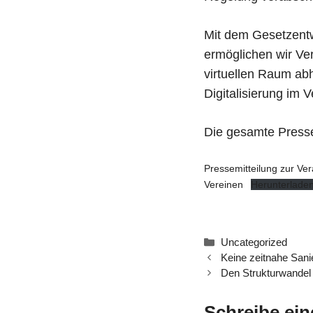
Mit dem Gesetzentw
ermöglichen wir Ve
virtuellen Raum ab
Digitalisierung im 
Die gesamte Pressem
Pressemitteilung zur Ve
Vereinen
Herunterlade
Kategorien
Uncategorized
Keine zeitnahe Sani
Den Strukturwandel
Schreibe ei